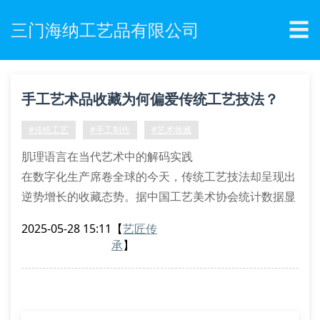
☰
三门海纳工艺品有限公司
手工艺术品收藏为何偏爱传统工艺技法？
#传统工艺
#手工制作
#艺术收藏
肌理语言在当代艺术中的解码实践
在数字化生产席卷全球的今天，传统工艺技法却呈现出
逆势增长的收藏态势。据中国工艺美术协会统计数据显
示，采用古法烧制的陶瓷制品市场交易量年增幅达
2025-05-28 15:11
【
艺匠传
23.6%，其中运用釉下彩绘技法的作品溢价空间尤为显
承
】
著。这种文化现象背后，映射着现代藏家对器物本体语
言的价值重估。
材质对话中的时空编码
三门海纳工艺品有限公司的柴窑烧制车间内，窑工正运