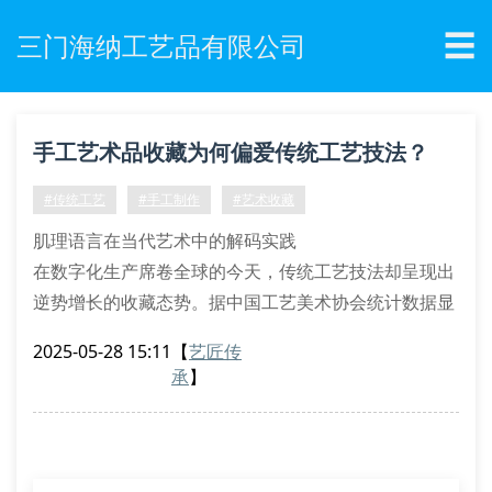
☰
三门海纳工艺品有限公司
手工艺术品收藏为何偏爱传统工艺技法？
#传统工艺
#手工制作
#艺术收藏
肌理语言在当代艺术中的解码实践
在数字化生产席卷全球的今天，传统工艺技法却呈现出
逆势增长的收藏态势。据中国工艺美术协会统计数据显
示，采用古法烧制的陶瓷制品市场交易量年增幅达
2025-05-28 15:11
【
艺匠传
23.6%，其中运用釉下彩绘技法的作品溢价空间尤为显
承
】
著。这种文化现象背后，映射着现代藏家对器物本体语
言的价值重估。
材质对话中的时空编码
三门海纳工艺品有限公司的柴窑烧制车间内，窑工正运