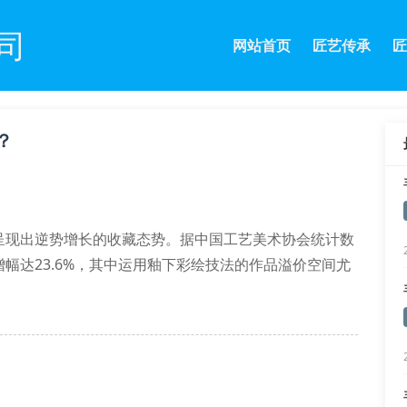
司
网站首页
匠艺传承
匠
？
呈现出逆势增长的收藏态势。据中国工艺美术协会统计数
幅达23.6%，其中运用釉下彩绘技法的作品溢价空间尤
器物本体语言的价值重估。
正运用火照子观测窑温曲线。当窑温达到1280