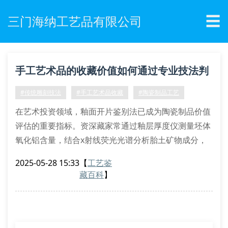
☰
三门海纳工艺品有限公司
手工艺术品的收藏价值如何通过专业技法判
定？
#传统雕刻技法
#手工艺术品收藏
#陶瓷制品工艺
在艺术投资领域，釉面开片鉴别法已成为陶瓷制品价值
评估的重要指标。资深藏家常通过釉层厚度仪测量坯体
氧化铝含量，结合x射线荧光光谱分析胎土矿物成分，
运用这些专业检测手段能准确判断青花瓷器的烧制年
2025-05-28 15:33
【
工艺鉴
代。以三门海纳的霁蓝釉描金缠枝莲纹赏瓶为例，其釉
藏百科
】
面呈现典型的蚯蚓走泥纹，经热释光测年法验证为明代
中期官窑制品。
雕刻作品的力学结构解析
木雕作品的收藏价值评估需着重考察榫卯结构的稳定性