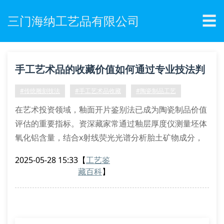
☰
三门海纳工艺品有限公司
手工艺术品的收藏价值如何通过专业技法判
定？
#传统雕刻技法
#手工艺术品收藏
#陶瓷制品工艺
在艺术投资领域，釉面开片鉴别法已成为陶瓷制品价值
评估的重要指标。资深藏家常通过釉层厚度仪测量坯体
氧化铝含量，结合x射线荧光光谱分析胎土矿物成分，
运用这些专业检测手段能准确判断青花瓷器的烧制年
2025-05-28 15:33
【
工艺鉴
代。以三门海纳的霁蓝釉描金缠枝莲纹赏瓶为例，其釉
藏百科
】
面呈现典型的蚯蚓走泥纹，经热释光测年法验证为明代
中期官窑制品。
雕刻作品的力学结构解析
木雕作品的收藏价值评估需着重考察榫卯结构的稳定性