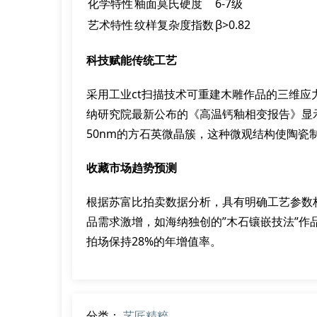
化学特性
釉面莫氏硬度
6-7级
艺术特性
纹样复杂度指数
β>0.82
科技赋能传统工艺
采用工业ct扫描技术可重建木雕作品的三维
纳研究院最新公布的《高温钙釉相变报告》显示
50nm的方石英微晶簇，这种微观结构使陶瓷
收藏市场趋势预测
根据苏富比拍卖数据分析，具有明确工艺参数
品需求激增，如海纳独创的”木石镶嵌技法”
拍场保持28%的年增值率。
分类：
艺匠精粹