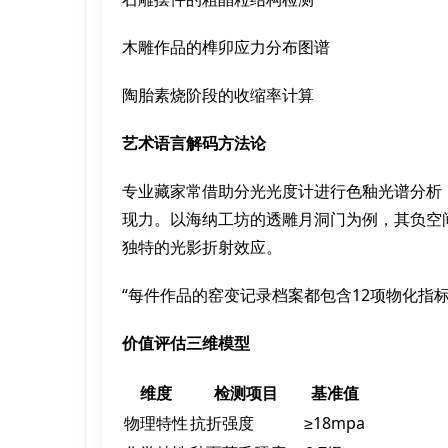
木雕作品的榫卯应力分布图谱
陶胎素烧阶段的收缩率计算
艺术语言解码方法论
专业藏家常借助分光光度计进行色釉光谱分析，通
现力。以海纳工坊的透雕月洞门为例，其负空间
独特的光影折射效应。
“每件作品的窑变记录档案都包含12项物化指标
价值评估三维模型
维度
检测项目
基准值
物理特性
抗折强度
≥18mpa